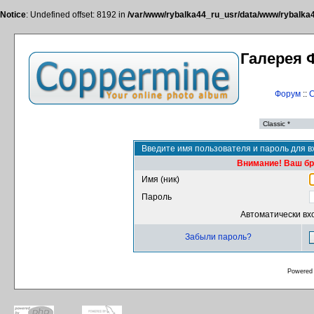
Notice
: Undefined offset: 8192 in
/var/www/rybalka44_ru_usr/data/www/rybalka44
Галерея 
Форум
::
С
Введите имя пользователя и пароль для в
Внимание! Ваш бра
Имя (ник)
Пароль
Автоматически вх
Забыли пароль?
Powered