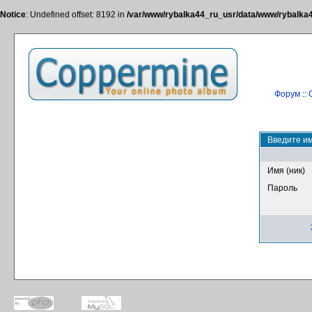
Notice
: Undefined offset: 8192 in
/var/www/rybalka44_ru_usr/data/www/rybalka44
Форум
::
Введите им
Имя (ник)
Пароль