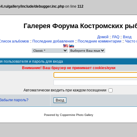
.ru/gallery/include/debugger.inc.php
on line
112
Галерея Форума Костромских ры
Домой
::
FAQ
::
Вход
Список альбомов
::
Последние добавления
::
Последние комментарии
::
Часто
я пользователя и пароль для входа
Внимание! Ваш браузер не принимает cookies/куки
Автоматически входить при каждом посещении
Забыли пароль?
Powered by
Coppermine Photo Gallery