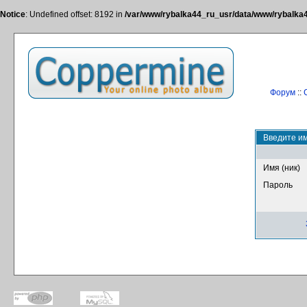
Notice
: Undefined offset: 8192 in
/var/www/rybalka44_ru_usr/data/www/rybalka44
Форум
::
Введите им
Имя (ник)
Пароль