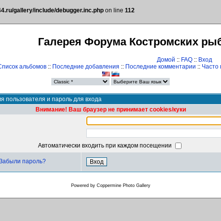
.ru/gallery/include/debugger.inc.php
on line
112
Галерея Форума Костромских ры
Домой
::
FAQ
::
Вход
Список альбомов
::
Последние добавления
::
Последние комментарии
::
Часто
я пользователя и пароль для входа
Внимание! Ваш браузер не принимает cookies/куки
Автоматически входить при каждом посещении
Забыли пароль?
Powered by
Coppermine Photo Gallery