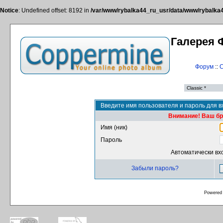
Notice
: Undefined offset: 8192 in
/var/www/rybalka44_ru_usr/data/www/rybalka44
Галерея 
Форум
::
С
Введите имя пользователя и пароль для в
Внимание! Ваш бра
Имя (ник)
Пароль
Автоматически вх
Забыли пароль?
Powered