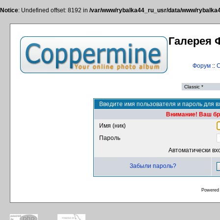
Notice
: Undefined offset: 8192 in
/var/www/rybalka44_ru_usr/data/www/rybalka44
Галерея 
Форум
::
С
Введите имя пользователя и пароль для в
Внимание! Ваш бра
Имя (ник)
Пароль
Автоматически вх
Забыли пароль?
Powered