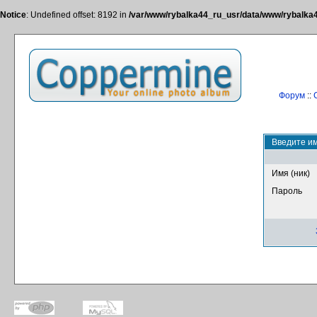
Notice
: Undefined offset: 8192 in
/var/www/rybalka44_ru_usr/data/www/rybalka44
Форум
::
Введите им
Имя (ник)
Пароль