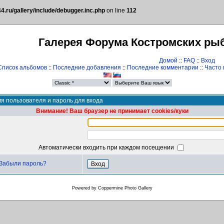
.ru/gallery/include/debugger.inc.php
on line
112
Галерея Форума Костромских ры
Домой
::
FAQ
::
Вход
Список альбомов
::
Последние добавления
::
Последние комментарии
::
Часто
я пользователя и пароль для входа
Внимание! Ваш браузер не принимает cookies/куки
Автоматически входить при каждом посещении
Забыли пароль?
Powered by
Coppermine Photo Gallery