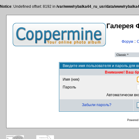
Notice
: Undefined offset: 8192 in
/var/www/rybalka44_ru_usr/data/www/rybalka44
Галерея 
Форум
::
С
Введите имя пользователя и пароль для в
Внимание! Ваш бра
Имя (ник)
Пароль
Автоматически вх
Забыли пароль?
Powered