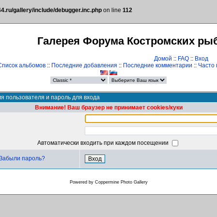
.ru/gallery/include/debugger.inc.php
on line
112
Галерея Форума Костромских ры
Домой
::
FAQ
::
Вход
Список альбомов
::
Последние добавления
::
Последние комментарии
::
Часто
я пользователя и пароль для входа
Внимание! Ваш браузер не принимает cookies/куки
Автоматически входить при каждом посещении
Забыли пароль?
Powered by
Coppermine Photo Gallery