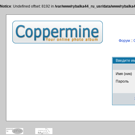
Notice
: Undefined offset: 8192 in
/var/www/rybalka44_ru_usr/data/www/rybalka44
Форум
::
Введите им
Имя (ник)
Пароль