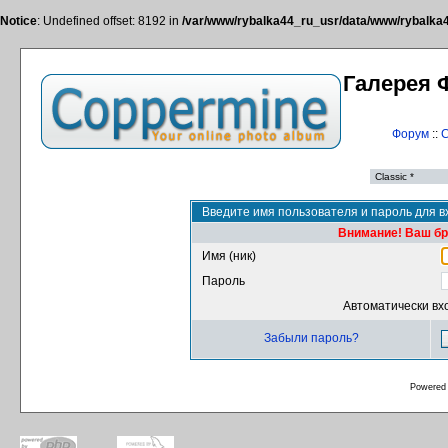
Notice
: Undefined offset: 8192 in
/var/www/rybalka44_ru_usr/data/www/rybalka44
Галерея 
Форум
::
С
Введите имя пользователя и пароль для в
Внимание! Ваш бра
Имя (ник)
Пароль
Автоматически вх
Забыли пароль?
Powered