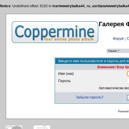
Notice
: Undefined offset: 8192 in
/var/www/rybalka44_ru_usr/data/www/rybalka44
Галерея 
Форум
::
С
Введите имя пользователя и пароль для в
Внимание! Ваш бра
Имя (ник)
Пароль
Автоматически вх
Забыли пароль?
Powered