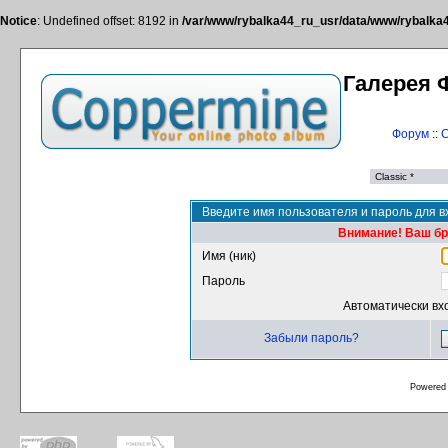
Notice
: Undefined offset: 8192 in
/var/www/rybalka44_ru_usr/data/www/rybalka44
Галерея 
Форум
::
С
Введите имя пользователя и пароль для в
Внимание! Ваш бра
Имя (ник)
Пароль
Автоматически вх
Забыли пароль?
Powered