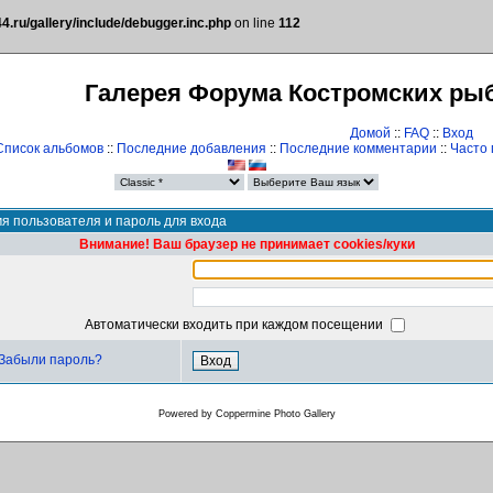
.ru/gallery/include/debugger.inc.php
on line
112
Галерея Форума Костромских ры
Домой
::
FAQ
::
Вход
Список альбомов
::
Последние добавления
::
Последние комментарии
::
Часто
я пользователя и пароль для входа
Внимание! Ваш браузер не принимает cookies/куки
Автоматически входить при каждом посещении
Забыли пароль?
Powered by
Coppermine Photo Gallery