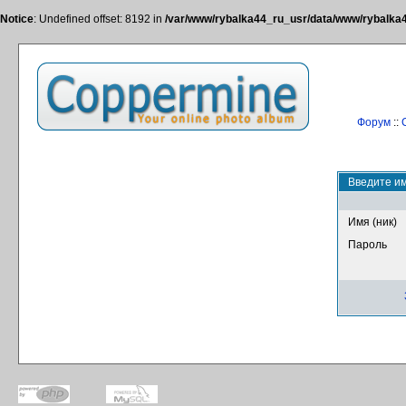
Notice
: Undefined offset: 8192 in
/var/www/rybalka44_ru_usr/data/www/rybalka44
Форум
::
Введите им
Имя (ник)
Пароль