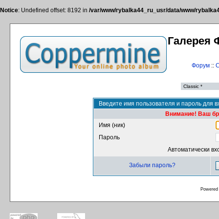
Notice
: Undefined offset: 8192 in
/var/www/rybalka44_ru_usr/data/www/rybalka44
Галерея 
Форум
::
С
Введите имя пользователя и пароль для в
Внимание! Ваш бра
Имя (ник)
Пароль
Автоматически вх
Забыли пароль?
Powered