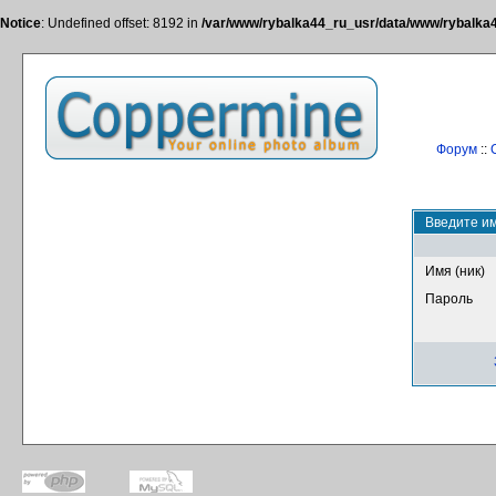
Notice
: Undefined offset: 8192 in
/var/www/rybalka44_ru_usr/data/www/rybalka44
Форум
::
Введите им
Имя (ник)
Пароль