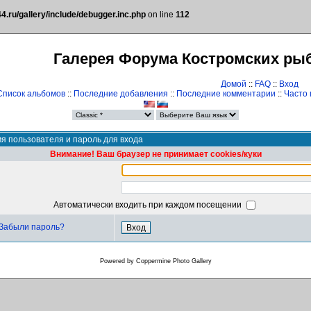
.ru/gallery/include/debugger.inc.php
on line
112
Галерея Форума Костромских ры
Домой
::
FAQ
::
Вход
Список альбомов
::
Последние добавления
::
Последние комментарии
::
Часто
я пользователя и пароль для входа
Внимание! Ваш браузер не принимает cookies/куки
Автоматически входить при каждом посещении
Забыли пароль?
Powered by
Coppermine Photo Gallery