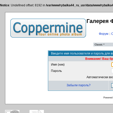
Notice
: Undefined offset: 8192 in
/var/www/rybalka44_ru_usr/data/www/rybalka44
Галерея 
Форум
::
С
Введите имя пользователя и пароль для в
Внимание! Ваш бра
Имя (ник)
Пароль
Автоматически вх
Забыли пароль?
Powered