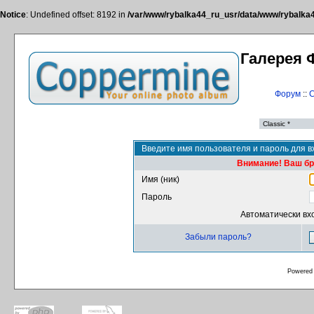
Notice
: Undefined offset: 8192 in
/var/www/rybalka44_ru_usr/data/www/rybalka44
Галерея 
Форум
::
С
Введите имя пользователя и пароль для в
Внимание! Ваш бра
Имя (ник)
Пароль
Автоматически вх
Забыли пароль?
Powered