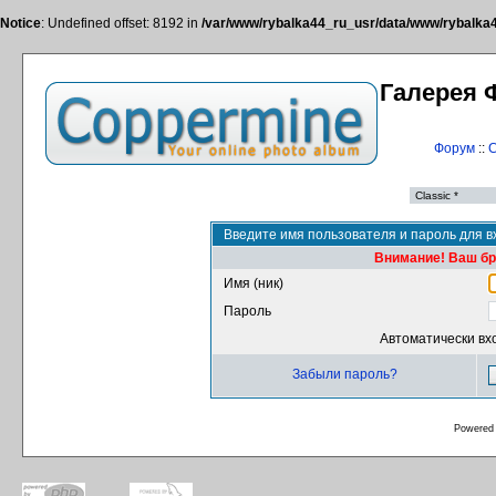
Notice
: Undefined offset: 8192 in
/var/www/rybalka44_ru_usr/data/www/rybalka44
Галерея 
Форум
::
С
Введите имя пользователя и пароль для в
Внимание! Ваш бра
Имя (ник)
Пароль
Автоматически вх
Забыли пароль?
Powered