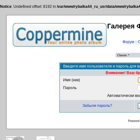
Notice
: Undefined offset: 8192 in
/var/www/rybalka44_ru_usr/data/www/rybalka44
Галерея 
Форум
::
С
Введите имя пользователя и пароль для в
Внимание! Ваш бра
Имя (ник)
Пароль
Автоматически вх
Забыли пароль?
Powered