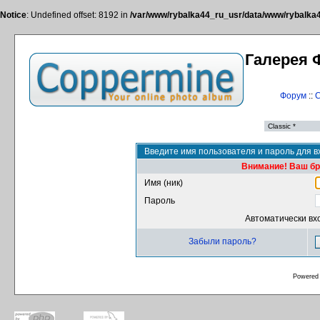
Notice
: Undefined offset: 8192 in
/var/www/rybalka44_ru_usr/data/www/rybalka44
Галерея 
Форум
::
С
Введите имя пользователя и пароль для в
Внимание! Ваш бра
Имя (ник)
Пароль
Автоматически вх
Забыли пароль?
Powered