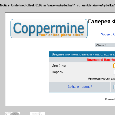
Notice
: Undefined offset: 8192 in
/var/www/rybalka44_ru_usr/data/www/rybalka44
Галерея 
Форум
::
С
Введите имя пользователя и пароль для в
Внимание! Ваш бра
Имя (ник)
Пароль
Автоматически вх
Забыли пароль?
Powered