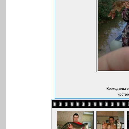
Крокодилы е
Костро