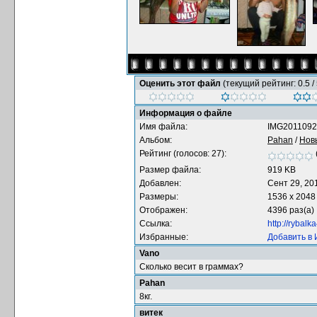
Оценить этот файл
(текущий рейтинг: 0.5 / 
Информация о файле
Имя файла:
IMG2011092
Альбом:
Pahan
/
Нов
Рейтинг (голосов: 27):
Размер файла:
919 KB
Добавлен:
Сент 29, 20
Размеры:
1536 x 2048
Отображен:
4396 раз(а)
Ссылка:
http://rybal
Избранные:
Добавить в
Vano
Сколько весит в граммах?
Pahan
8кг.
витек