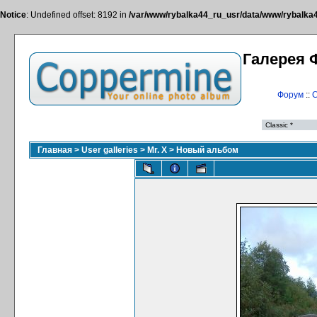
Notice
: Undefined offset: 8192 in
/var/www/rybalka44_ru_usr/data/www/rybalka44
Галерея 
Форум
::
С
Главная
>
User galleries
>
Mr. X
>
Новый альбом