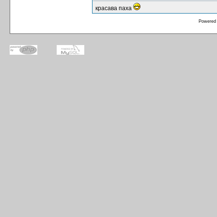
красава паха
Powered