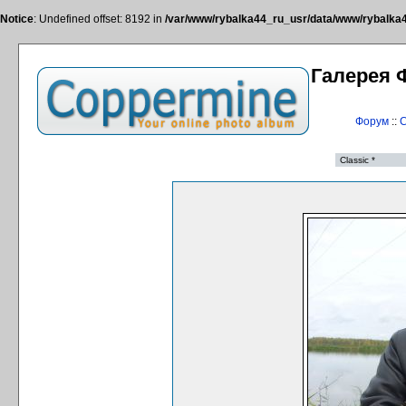
Notice
: Undefined offset: 8192 in
/var/www/rybalka44_ru_usr/data/www/rybalka44
Галерея 
Форум
::
С