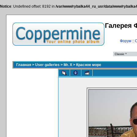
Notice
: Undefined offset: 8192 in
/var/www/rybalka44_ru_usr/data/www/rybalka44
Галерея 
Форум
::
С
Главная
>
User galleries
>
Mr. X
>
Красное море