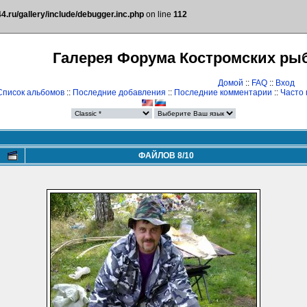
.ru/gallery/include/debugger.inc.php
on line
112
Галерея Форума Костромских ры
Домой
::
FAQ
::
Вход
Список альбомов
::
Последние добавления
::
Последние комментарии
::
Часто
ФАЙЛОВ 8/10