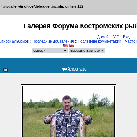
.ru/gallery/include/debugger.inc.php
on line
112
Галерея Форума Костромских ры
Домой
::
FAQ
::
Вход
Список альбомов
::
Последние добавления
::
Последние комментарии
::
Часто
ФАЙЛОВ 5/10