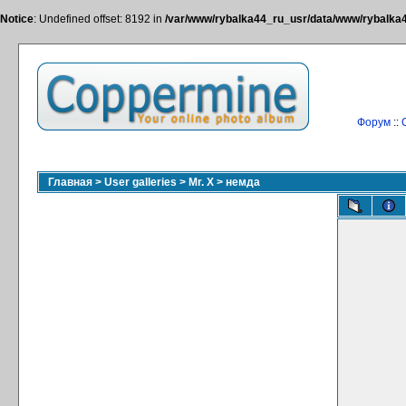
Notice
: Undefined offset: 8192 in
/var/www/rybalka44_ru_usr/data/www/rybalka44
Форум
::
Главная
>
User galleries
>
Mr. X
>
немда