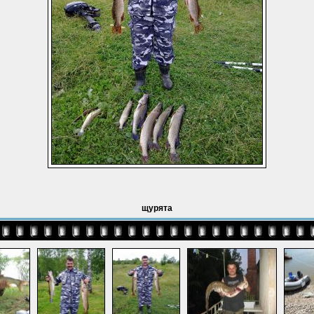
щурята