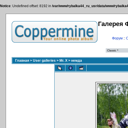
Notice
: Undefined offset: 8192 in
/var/www/rybalka44_ru_usr/data/www/rybalka44
Галерея 
Форум
::
С
Главная
>
User galleries
>
Mr. X
>
немда