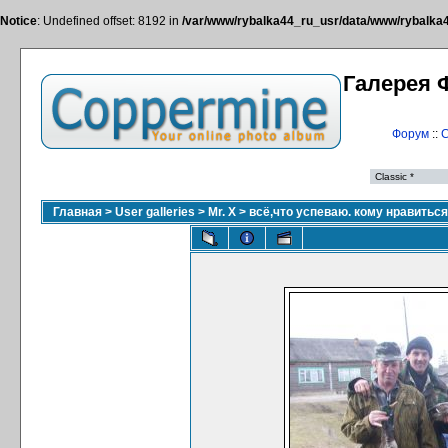
Notice
: Undefined offset: 8192 in
/var/www/rybalka44_ru_usr/data/www/rybalka44
Галерея 
Форум
::
С
Главная
>
User galleries
>
Mr. X
>
всё,что успеваю. кому нравитьс