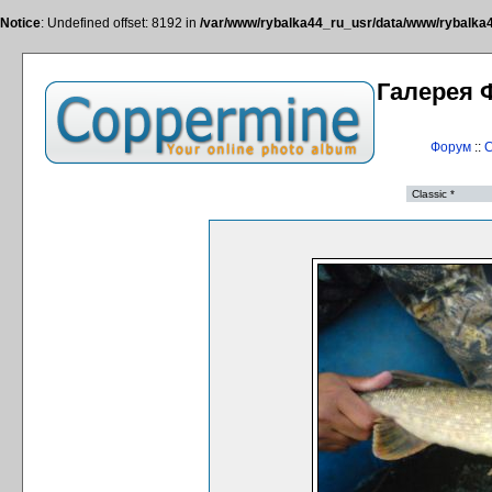
Notice
: Undefined offset: 8192 in
/var/www/rybalka44_ru_usr/data/www/rybalka44
Галерея 
Форум
::
С