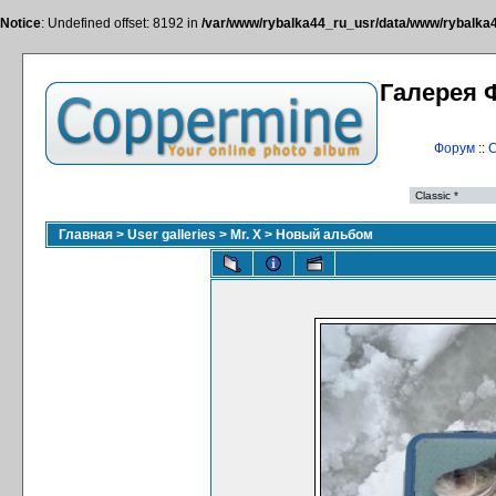
Notice
: Undefined offset: 8192 in
/var/www/rybalka44_ru_usr/data/www/rybalka44
Галерея 
Форум
::
С
Главная
>
User galleries
>
Mr. X
>
Новый альбом