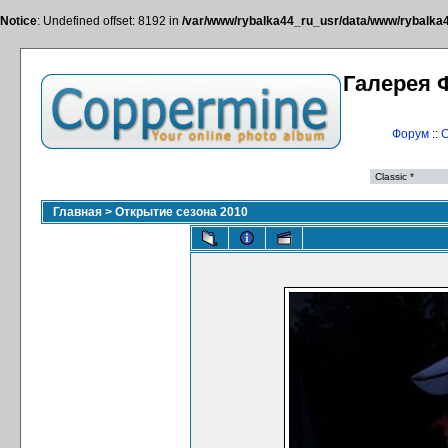
Notice
: Undefined offset: 8192 in
/var/www/rybalka44_ru_usr/data/www/rybalka44
Галерея 
Форум
::
С
Главная
>
Открытие сезона 2010