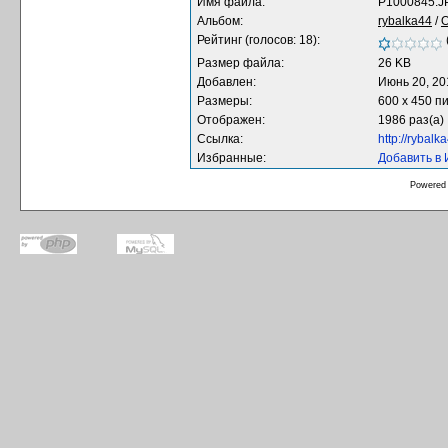
Имя файла:
P1000845.J
Альбом:
rybalka44
/
О
Рейтинг (голосов: 18):
Размер файла:
26 KB
Добавлен:
Июнь 20, 20
Размеры:
600 x 450 п
Отображен:
1986 раз(а)
Ссылка:
http://rybal
Избранные:
Добавить в
Powered