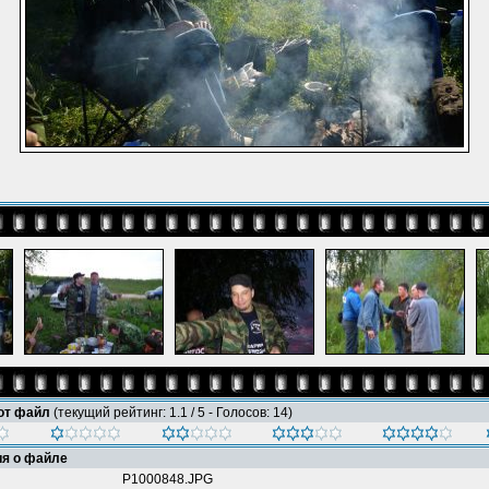
тот файл
(текущий рейтинг: 1.1 / 5 - Голосов: 14)
я о файле
P1000848.JPG