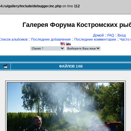
.ru/gallery/include/debugger.inc.php
on line
112
Галерея Форума Костромских ры
Домой
::
FAQ
::
Вход
Список альбомов
::
Последние добавления
::
Последние комментарии
::
Часто
ФАЙЛОВ 1/46