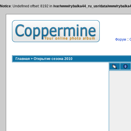
Notice
: Undefined offset: 8192 in
/var/www/rybalka44_ru_usr/data/www/rybalka44
Форум
::
Главная
>
Открытие сезона 2010