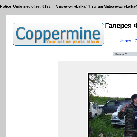
Notice
: Undefined offset: 8192 in
/var/www/rybalka44_ru_usr/data/www/rybalka44
Галерея 
Форум
::
С