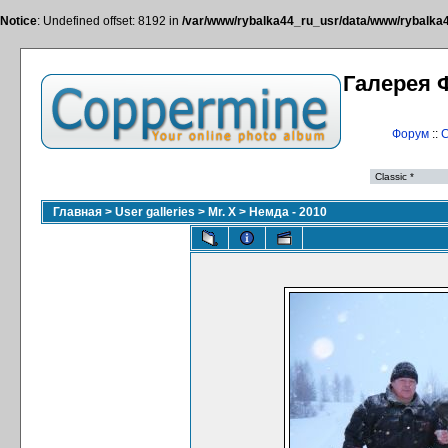
Notice
: Undefined offset: 8192 in
/var/www/rybalka44_ru_usr/data/www/rybalka44
Галерея 
Форум
::
С
Главная
>
User galleries
>
Mr. X
>
Немда - 2010