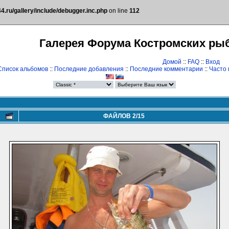
.ru/gallery/include/debugger.inc.php
on line
112
Галерея Форума Костромских ры
Домой
::
FAQ
::
Вход
Список альбомов
::
Последние добавления
::
Последние комментарии
::
Часто
ФАЙЛОВ 2/15