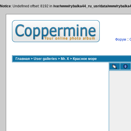
Notice
: Undefined offset: 8192 in
/var/www/rybalka44_ru_usr/data/www/rybalka44
Форум
::
Главная
>
User galleries
>
Mr. X
>
Красное море