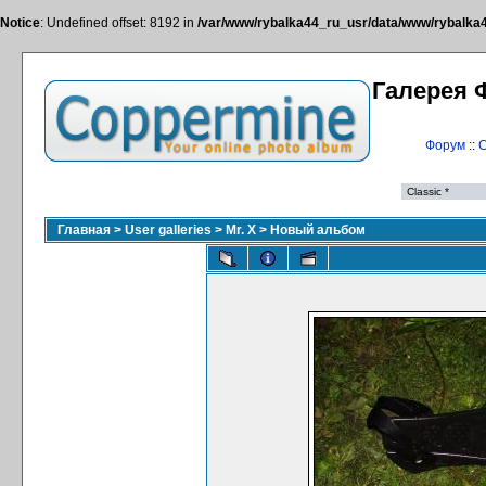
Notice
: Undefined offset: 8192 in
/var/www/rybalka44_ru_usr/data/www/rybalka44
Галерея 
Форум
::
С
Главная
>
User galleries
>
Mr. X
>
Новый альбом