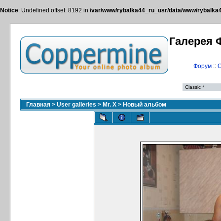
Notice
: Undefined offset: 8192 in
/var/www/rybalka44_ru_usr/data/www/rybalka44
Галерея 
Форум
::
С
Главная
>
User galleries
>
Mr. X
>
Новый альбом