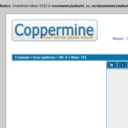
Notice
: Undefined offset: 8192 in
/var/www/rybalka44_ru_usr/data/www/rybalka44
Форум
::
Главная
>
User galleries
>
Mr. X
>
Макс 741