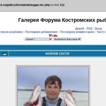
.ru/gallery/include/debugger.inc.php
on line
112
Галерея Форума Костромских ры
Домой
::
FAQ
::
Вход
Список альбомов
::
Последние добавления
::
Последние комментарии
::
Часто
ФАЙЛОВ 110/728