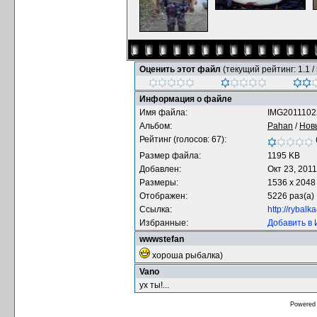
Оценить этот файл
(текущий рейтинг: 1.1 / 
Информация о файле
Имя файла:
IMG2011102
Альбом:
Pahan
/
Нов
Рейтинг (голосов: 67):
Размер файла:
1195 KB
Добавлен:
Окт 23, 2011
Размеры:
1536 x 2048
Отображен:
5226 раз(а)
Ссылка:
http://rybal
Избранные:
Добавить в
wwwstefan
хороша рыбалка)
Vano
ух ты!...
Powered