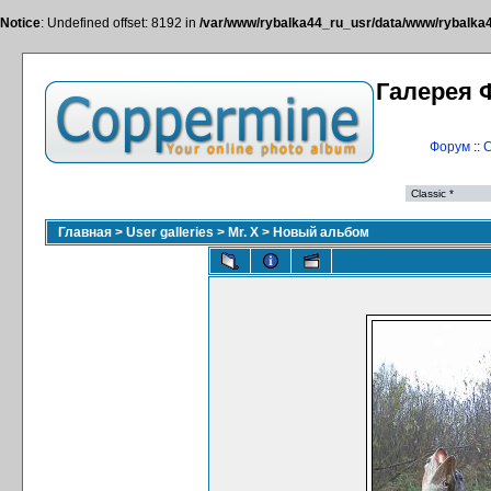
Notice
: Undefined offset: 8192 in
/var/www/rybalka44_ru_usr/data/www/rybalka44
Галерея 
Форум
::
С
Главная
>
User galleries
>
Mr. X
>
Новый альбом