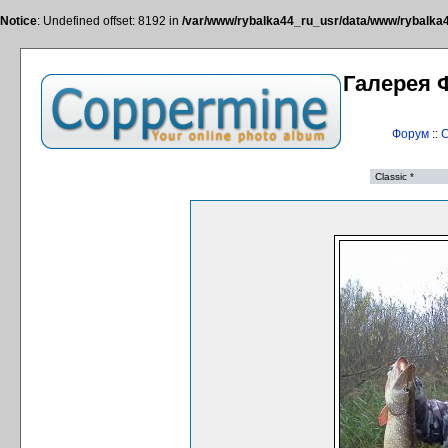
Notice
: Undefined offset: 8192 in
/var/www/rybalka44_ru_usr/data/www/rybalka44
Галерея 
Форум
::
С