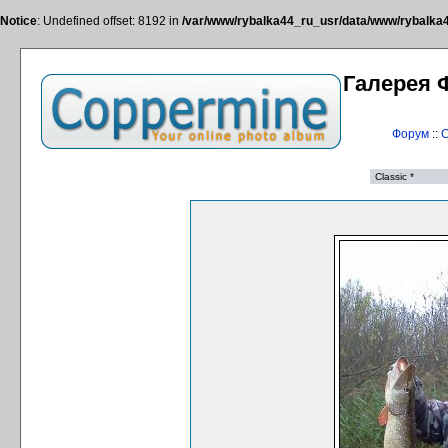
Notice
: Undefined offset: 8192 in
/var/www/rybalka44_ru_usr/data/www/rybalka44
Галерея 
Форум
::
С