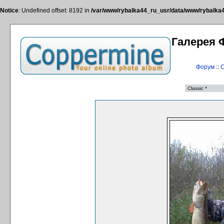
Notice
: Undefined offset: 8192 in
/var/www/rybalka44_ru_usr/data/www/rybalka44
Галерея 
Форум
::
С