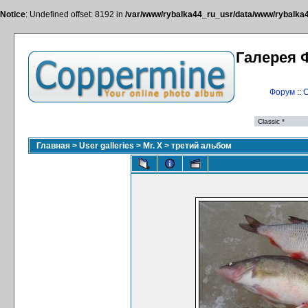
Notice
: Undefined offset: 8192 in
/var/www/rybalka44_ru_usr/data/www/rybalka44
Галерея 
Форум
::
С
Главная
>
User galleries
>
Mr. X
>
третий альбом