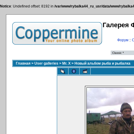
Notice
: Undefined offset: 8192 in
/var/www/rybalka44_ru_usr/data/www/rybalka44
Галерея 
Форум
::
С
Главная
>
User galleries
>
Mr. X
>
Новый альбом рыба и рыбалка