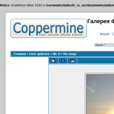
Notice
: Undefined offset: 8192 in
/var/www/rybalka44_ru_usr/data/www/rybalka44
Галерея 
Форум
::
С
Главная
>
User galleries
>
Mr. X
>
На леща