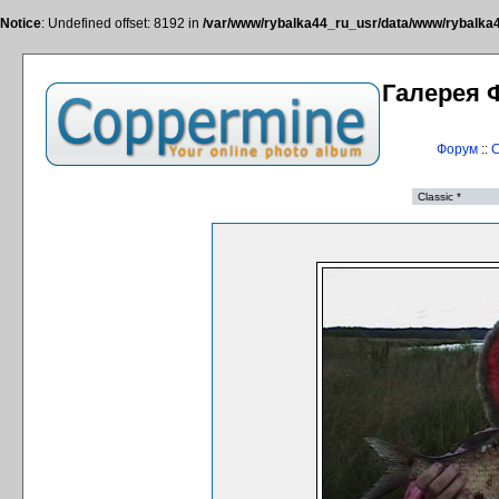
Notice
: Undefined offset: 8192 in
/var/www/rybalka44_ru_usr/data/www/rybalka44
Галерея 
Форум
::
С