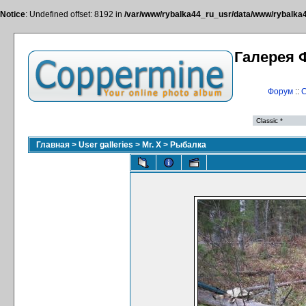
Notice
: Undefined offset: 8192 in
/var/www/rybalka44_ru_usr/data/www/rybalka44
Галерея 
Форум
::
С
Главная
>
User galleries
>
Mr. X
>
Рыбалка