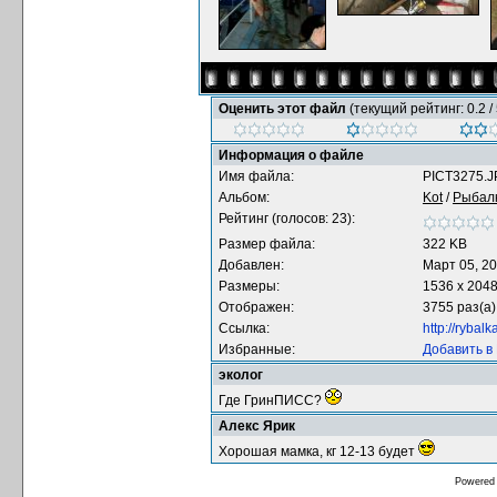
Оценить этот файл
(текущий рейтинг: 0.2 / 
Информация о файле
Имя файла:
PICT3275.
Альбом:
Kot
/
Рыбал
Рейтинг (голосов: 23):
Размер файла:
322 KB
Добавлен:
Март 05, 2
Размеры:
1536 x 204
Отображен:
3755 раз(а)
Ссылка:
http://rybal
Избранные:
Добавить в
эколог
Где ГринПИСС?
Алекс Ярик
Хорошая мамка, кг 12-13 будет
Powered