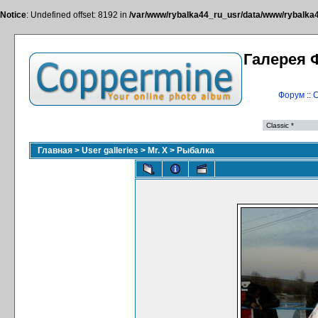
Notice
: Undefined offset: 8192 in
/var/www/rybalka44_ru_usr/data/www/rybalka44
Галерея 
Форум
::
С
Главная
>
User galleries
>
Mr. X
>
Рыбалка