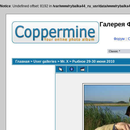
Notice
: Undefined offset: 8192 in
/var/www/rybalka44_ru_usr/data/www/rybalka44
Галерея 
Форум
::
С
Главная
>
User galleries
>
Mr. X
>
Рыбное 29-30 июня 2010