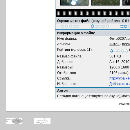
Оценить этот файл
(текущий рейтинг: 0.8 / 
Информация о файле
Имя файла:
Фото0207.jp
Альбом:
Антон
/
пор
Рейтинг (голосов: 11):
Размер файла:
561 KB
Добавлен:
Авг 16, 2010
Размеры:
1200 x 1600
Отображен:
2196 раз(а)
Ссылка:
http://rybal
Избранные:
Добавить в
Антон
Сегодня наконец оттянулся по окуню))масс
Powered