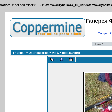
Notice
: Undefined offset: 8192 in
/var/www/rybalka44_ru_usr/data/www/rybalka44
Галерея 
Форум
::
С
Главная
>
User galleries
>
Mr. X
>
порыбачил)