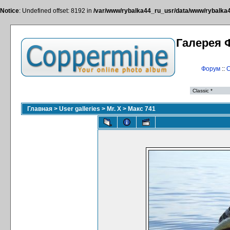
Notice
: Undefined offset: 8192 in
/var/www/rybalka44_ru_usr/data/www/rybalka44
Галерея 
Форум
::
С
Главная
>
User galleries
>
Mr. X
>
Макс 741